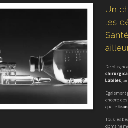
Un ch
les 
Santé
ailleu
De plus, no
chirurgica
Labiles
, ai
Également p
encore des
que le
tran
Tous les bes
domaine méd