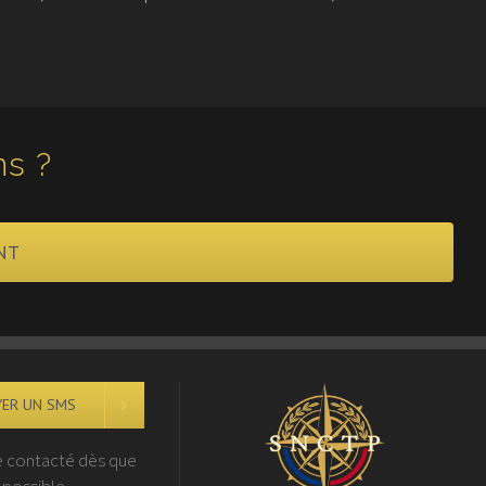
ns ?
NT
ER UN SMS
e contacté dès que