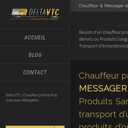
Skip
Chauffeur & Messager d
to
content
Besoin d’un chauffeur pro
ACCUEIL
dérivés ou Produits Sangui
Transport d’échantillons 
BLOG
CONTACT
Chauffeur p
MESSAGER d
Delta VTC | Chauffeur privé & Drop
Produits Sa
Zone pour Hélicoptère
transport d
produits d’