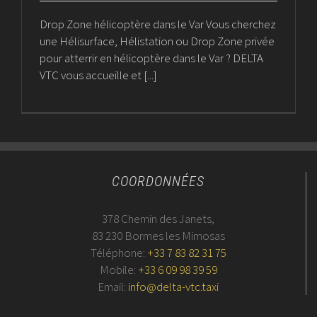
Drop Zone hélicoptère dans le Var Vous cherchez
une Hélisurface, Hélistation ou Drop Zone privée
pour atterrir en hélicoptère dans le Var ? DELTA
VTC vous accueille et [...]
COORDONNÉES
378 Chemin des Janets,
83 230 Bormes les Mimosas
Téléphone:
+33 7 83 82 31 75
Mobile:
+33 6 09 98 39 59
Email:
info@delta-vtc.taxi